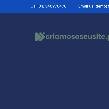
Call Us:
548978478
Email us:
demo@
Grid Left