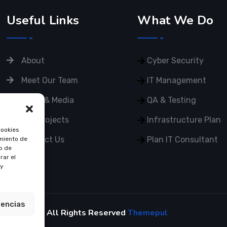
Useful Links
What We Do
About
Cyber Security
Meet Our Team
IT Management
News & Media
QA & Testing
Our Projects
Infrastructure Plan
cookies
Contact Us
Plan IT Consultant
imiento de
o de
rar el
 y
rencias
2021 Restly All Rights Reserved
Themepul