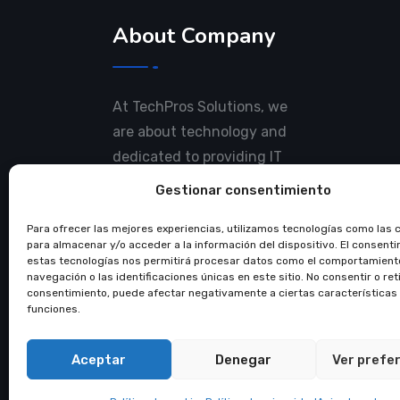
About Company
At TechPros Solutions, we
are about technology and
dedicated to providing IT
solutions for businesses of
Gestionar consentimiento
all sizes.
Para ofrecer las mejores experiencias, utilizamos tecnologías como las 
para almacenar y/o acceder a la información del dispositivo. El consent
estas tecnologías nos permitirá procesar datos como el comportamient
navegación o las identificaciones únicas en este sitio. No consentir o reti
consentimiento, puede afectar negativamente a ciertas características
funciones.
Aceptar
Denegar
Ver prefe
© Copyright 