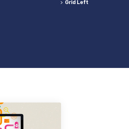
de Websites em Portugal
Grid Left
>