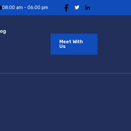
08:00 am - 06:00 pm
log
Meet With
Us