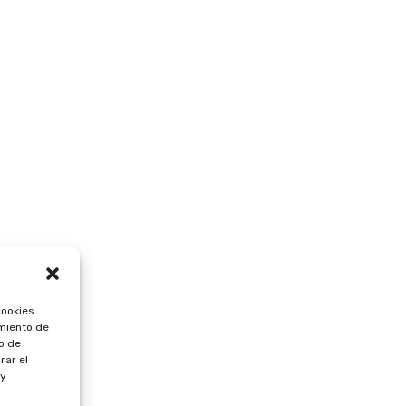
cookies
imiento de
o de
rar el
 y